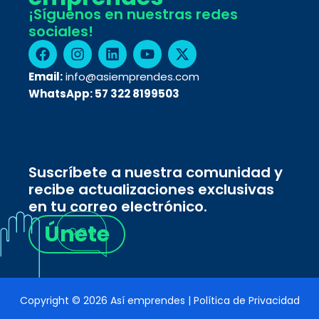
¡Síguenos en nuestras redes
sociales!
F
I
L
Y
X
a
n
i
o
-
c
s
n
u
t
Email:
info@asiemprendes.com
e
t
k
t
w
WhatsApp:
57 322 8199503
b
a
e
u
i
o
g
d
b
t
o
r
i
e
t
k
a
n
e
m
r
Suscríbete a nuestra comunidad y
recibe actualizaciones exclusivas
en tu correo electrónico.
Únete
Copyright © 2026 Así emprendes | Política de Privacidad